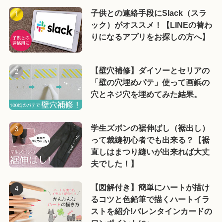
子供との連絡手段にSlack（スラ
ック）がオススメ！【LINEの替わ
りになるアプリをお探しの方へ】
【壁穴補修】ダイソーとセリアの
「壁の穴埋めパテ」使って画鋲の
穴とネジ穴を埋めてみた結果。
学生ズボンの裾伸ばし（裾出し）
って裁縫初心者でも出来る？【裾
直しはまつり縫いが出来れば大丈
夫でした！】
【図解付き】簡単にハートが描け
るコツと色鉛筆で描くハートイラ
ストを紹介!バレンタインカードの