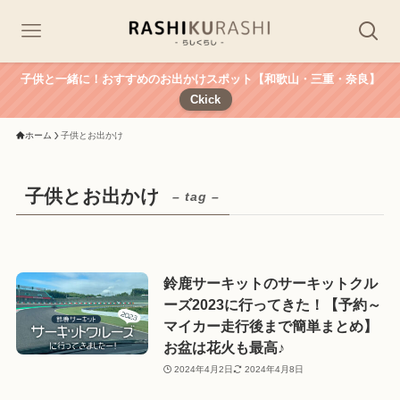
子供と一緒に！おすすめのお出かけスポット【和歌山・三重・奈良】
Ckick
ホーム
子供とお出かけ
子供とお出かけ
– tag –
鈴鹿サーキットのサーキットクル
ーズ2023に行ってきた！【予約～
マイカー走行後まで簡単まとめ】
お盆は花火も最高♪
2024年4月2日
2024年4月8日