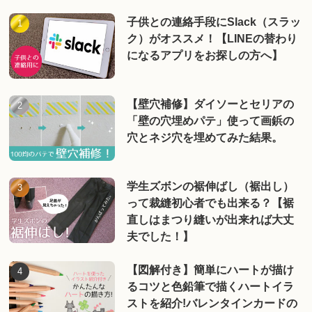
子供との連絡手段にSlack（スラッ
ク）がオススメ！【LINEの替わり
になるアプリをお探しの方へ】
【壁穴補修】ダイソーとセリアの
「壁の穴埋めパテ」使って画鋲の
穴とネジ穴を埋めてみた結果。
学生ズボンの裾伸ばし（裾出し）
って裁縫初心者でも出来る？【裾
直しはまつり縫いが出来れば大丈
夫でした！】
【図解付き】簡単にハートが描け
るコツと色鉛筆で描くハートイラ
ストを紹介!バレンタインカードの