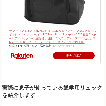
ザ ノースフェイス THE NORTH FACE リュック バッグ BC ヒューズ
ボックス 2 バックパック ( BC Fuse Box II Backpack 2022春夏 Dayp
ack デイパック Bag 通勤 通学 旅行 メンズ レディース ユニセックス
NM82150 ザ・ノース・フェイス ノースフェース 国内正規 )
価格：17600円（税込、送料無料)
(2022/2/13時点)
楽天で購入
実際に息子が使っている通学用リュック
を紹介します