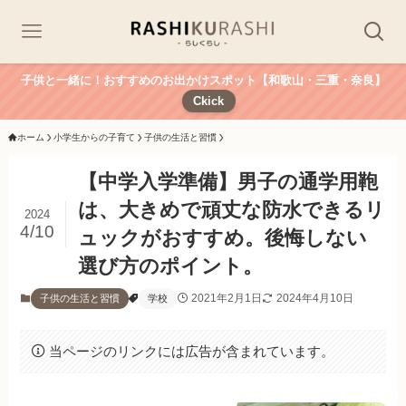
子供と一緒に！おすすめのお出かけスポット【和歌山・三重・奈良】
Ckick
ホーム
小学生からの子育て
子供の生活と習慣
【中学入学準備】男子の通学用鞄
は、大きめで頑丈な防水できるリ
2024
4/10
ュックがおすすめ。後悔しない
選び方のポイント。
2021年2月1日
2024年4月10日
子供の生活と習慣
学校
当ページのリンクには広告が含まれています。