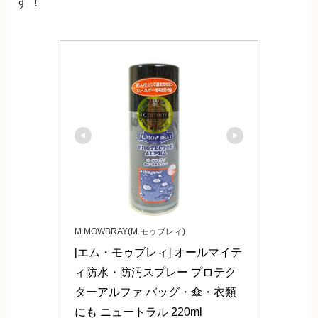
す！
M.MOWBRAY(M.モゥブレィ)
[エム・モゥブレィ] オールマイテ
ィ防水・防汚スプレー プロテク
ターアルファ バッグ・傘・衣類
にも ニュートラル 220ml