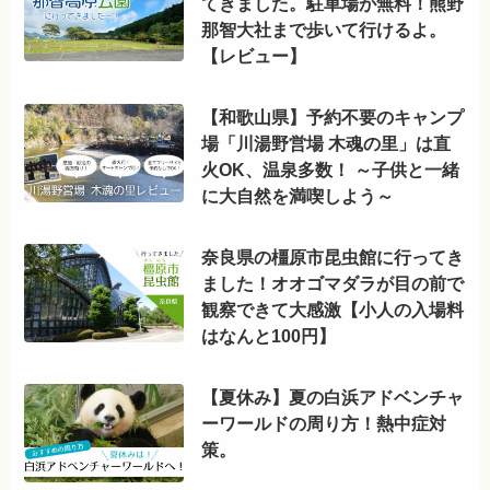
てきました。駐車場が無料！熊野
那智大社まで歩いて行けるよ。
【レビュー】
【和歌山県】予約不要のキャンプ
場「川湯野営場 木魂の里」は直
火OK、温泉多数！ ～子供と一緒
に大自然を満喫しよう～
奈良県の橿原市昆虫館に行ってき
ました！オオゴマダラが目の前で
観察できて大感激【小人の入場料
はなんと100円】
【夏休み】夏の白浜アドベンチャ
ーワールドの周り方！熱中症対
策。