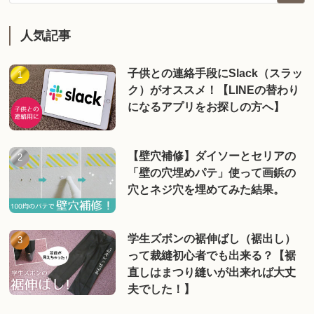
人気記事
子供との連絡手段にSlack（スラッ
ク）がオススメ！【LINEの替わり
になるアプリをお探しの方へ】
【壁穴補修】ダイソーとセリアの
「壁の穴埋めパテ」使って画鋲の
穴とネジ穴を埋めてみた結果。
学生ズボンの裾伸ばし（裾出し）
って裁縫初心者でも出来る？【裾
直しはまつり縫いが出来れば大丈
夫でした！】