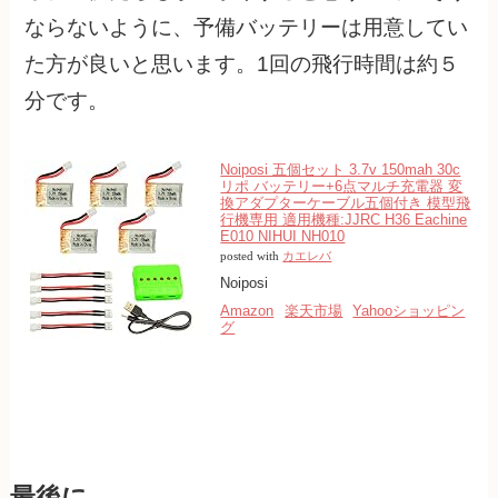
ならないように、予備バッテリーは用意してい
た方が良いと思います。1回の飛行時間は約５
分です。
Noiposi 五個セット 3.7v 150mah 30c
リポ バッテリー+6点マルチ充電器 変
換アダプターケーブル五個付き 模型飛
行機専用 適用機種:JJRC H36 Eachine
E010 NIHUI NH010
posted with
カエレバ
Noiposi
Amazon
楽天市場
Yahooショッピン
グ
最後に