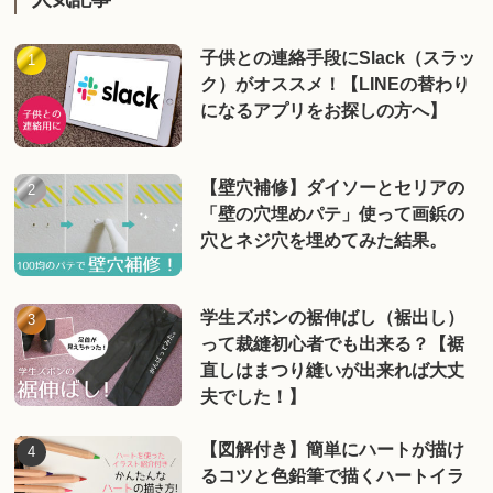
子供との連絡手段にSlack（スラッ
ク）がオススメ！【LINEの替わり
になるアプリをお探しの方へ】
【壁穴補修】ダイソーとセリアの
「壁の穴埋めパテ」使って画鋲の
穴とネジ穴を埋めてみた結果。
学生ズボンの裾伸ばし（裾出し）
って裁縫初心者でも出来る？【裾
直しはまつり縫いが出来れば大丈
夫でした！】
【図解付き】簡単にハートが描け
るコツと色鉛筆で描くハートイラ