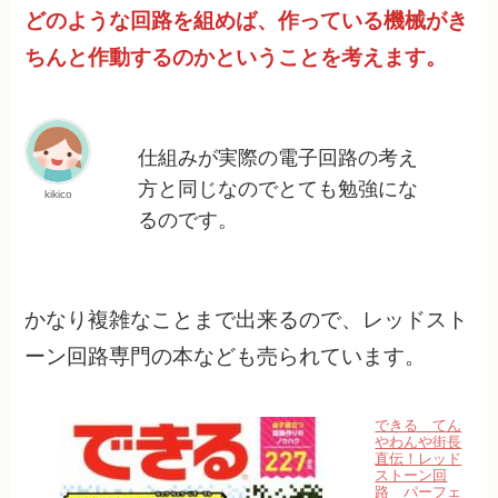
どのような回路を組めば、作っている機械がき
ちんと作動するのかということを考えます。
仕組みが実際の電子回路の考え
方と同じなのでとても勉強にな
kikico
るのです。
かなり複雑なことまで出来るので、レッドスト
ーン回路専門の本なども売られています。
できる てん
やわんや街長
直伝！レッド
ストーン回
路 パーフェ