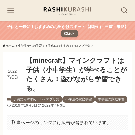
子供と一緒に！おすすめのお出かけスポット【和歌山・三重・奈良】
Ckick
ホーム
小学生からの子育て
子供におすすめ！iPadアプリ集
【minecraft】マインクラフトは
子供（小中学生）が学べることが
2022
7/03
たくさん！遊びながら学習でき
る。
子供におすすめ！iPadアプリ集
小学生の家庭学習
中学生の家庭学習
2019年10月5日
2022年7月3日
当ページのリンクには広告が含まれています。