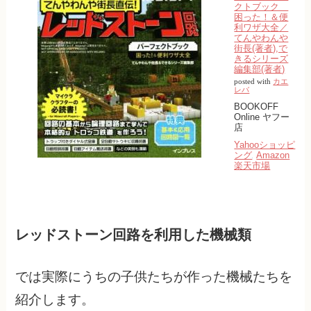
クトブック
困った！＆便
利ワザ大全／
てんやわんや
街長(著者),で
きるシリーズ
編集部(著者)
posted with
カエ
レバ
BOOKOFF
Online ヤフー
店
Yahooショッピ
ング
Amazon
楽天市場
レッドストーン回路を利用した機械類
では実際にうちの子供たちが作った機械たちを
紹介します。